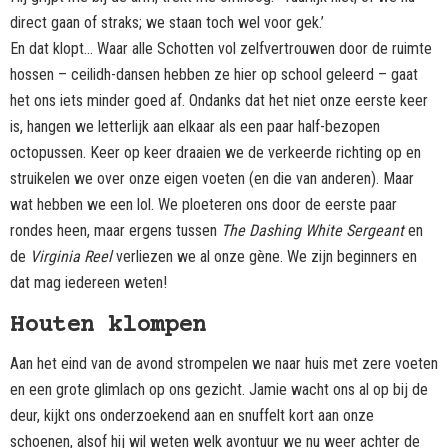
direct gaan of straks; we staan toch wel voor gek.’
En dat klopt… Waar alle Schotten vol zelfvertrouwen door de ruimte
hossen – ceilidh-dansen hebben ze hier op school geleerd – gaat
het ons iets minder goed af. Ondanks dat het niet onze eerste keer
is, hangen we letterlijk aan elkaar als een paar half-bezopen
octopussen. Keer op keer draaien we de verkeerde richting op en
struikelen we over onze eigen voeten (en die van anderen). Maar
wat hebben we een lol. We ploeteren ons door de eerste paar
rondes heen, maar ergens tussen
The Dashing White Sergeant
en
de
Virginia Reel
verliezen we al onze gène. We zijn beginners en
dat mag iedereen weten!
Houten klompen
Aan het eind van de avond strompelen we naar huis met zere voeten
en een grote glimlach op ons gezicht. Jamie wacht ons al op bij de
deur, kijkt ons onderzoekend aan en snuffelt kort aan onze
schoenen, alsof hij wil weten welk avontuur we nu weer achter de