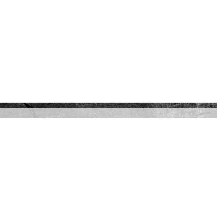
Recensies
Hoiting is een auteur die schrijft op een manier dat je in alles
meeleeft. De spanning bezorgt je kippenvel, de liefde voel
je kriebelen, en er is ruimte voor erotiek, dit alles in de juiste
proporties zorgt voor een aantrekkelijke spannende
liefdesroman die je in een ruk uit wilt lezen.