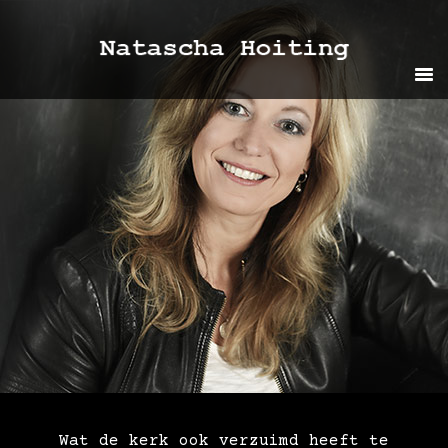
Door
naar
de
hoofd
inhoud
Wat de kerk ook verzuimd heeft te