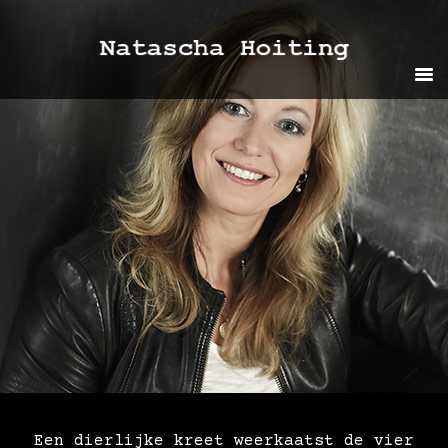
Door
naar
de
hoofd
inhoud
Een dierlijke kreet weerkaatst de vier